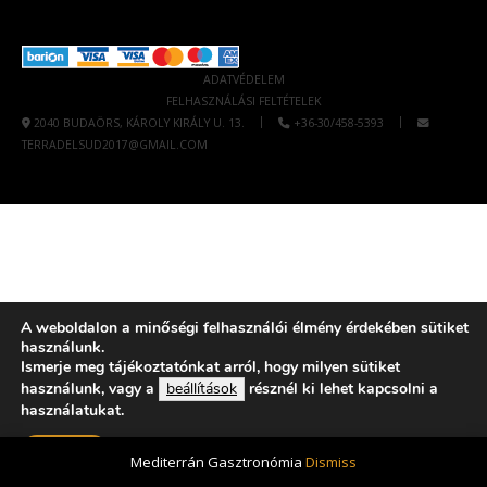
ADATVÉDELEM
FELHASZNÁLÁSI FELTÉTELEK
|
|
2040 BUDAÖRS, KÁROLY KIRÁLY U. 13.
+36-30/458-5393
TERRADELSUD2017@GMAIL.COM
A weboldalon a minőségi felhasználói élmény érdekében sütiket
használunk.
Ismerje meg tájékoztatónkat arról, hogy milyen sütiket
használunk, vagy a
beállítások
résznél ki lehet kapcsolni a
használatukat.
Elfogad
Mediterrán Gasztronómia
Dismiss