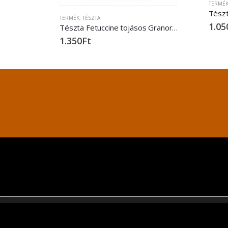
TERMÉ
TERMÉK
,
TÉSZTA
1.05
Tészta Fetuccine tojásos Granoro 500 gr.
1.350
Ft
2040 BUD
A weboldalon a minőségi felhasználói élm
Ismerje meg tájékoztatónkat arról, hogy m