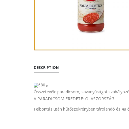
DESCRIPTION
680
g
Összetevők: paradicsom, savanyúságot szabályozó
A PARADICSOM EREDETE: OLASZORSZÁG
Felbontás után hűtőszekrényben tárolandó és 48 ó