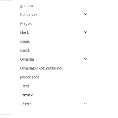
granoro
Konzervek
Magok
Nasik
olajak
olajok
Olivaolaj
Olívaolajos kozmetikumok
paradicsom
Taralli
Termék
Tészta