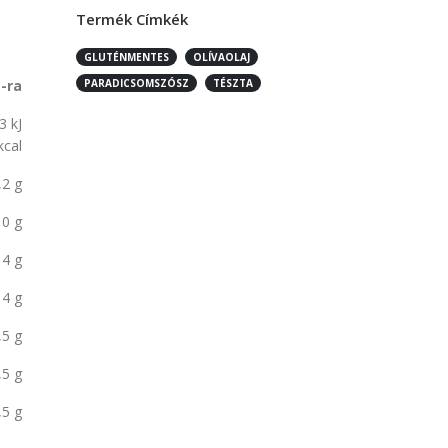
Termék Címkék
GLUTÉNMENTES
OLÍVAOLAJ
-ra
PARADICSOMSZÓSZ
TÉSZTA
3 kJ
kcal
,2 g
0 g
4 g
4 g
,5 g
,5 g
,5 g