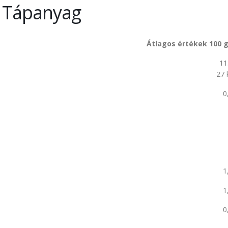
Tápanyag
Átlagos értékek 100 g
11
27 
0
1
1
0