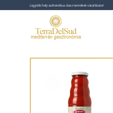
Legjobb hely authentikus olasz termékek vásárlására!