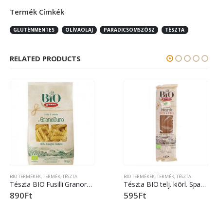
Termék Címkék
GLUTÉNMENTES
OLÍVAOLAJ
PARADICSOMSZÓSZ
TÉSZTA
RELATED PRODUCTS
BIO TERMÉKEK
,
TERMÉK
,
TÉSZTA
BIO TERMÉKEK
,
TERMÉK
,
TÉSZTA
Tészta BIO Fusilli Granoro 500 gr.
Tészta BIO telj. kiõrl. Spaghetti Granoro 500 gr.
890
Ft
595
Ft