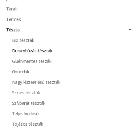
Taralli
Termék
Tészta
Bio tészták
Durumbúzás tészták
Gluénmentes tészák
Gnocchik
Nagy kiszerelésű tészták
Színes tészták
Szívbarát tészták
Teljes kiőrlésű
Tojásos tészták